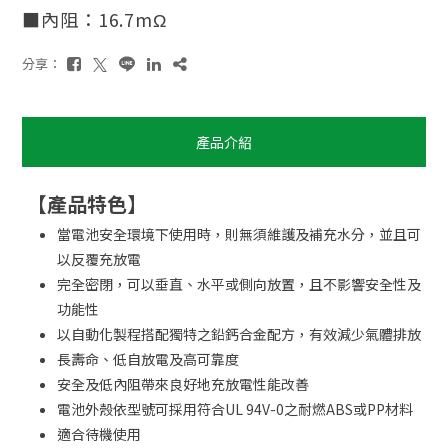
■內阻：16.7mΩ
分享：
產品介紹
【產品特色】
當電池安全環境下使用時，則無須維護及補充水分，並且可
以反覆充放電
完全密閉，可以垂直、水平或側向放置，且不影響安全性及
功能性
以自動化製程搭配獨特之鉛鈣合金配方，有效減少氣體排放
長壽命、低自放電及高可靠度
安全及低內阻帶來良好地充放電性能改善
電池外殼依型號可採用符合UL 94V-0之耐燃ABS或PP材料
適合待機使用