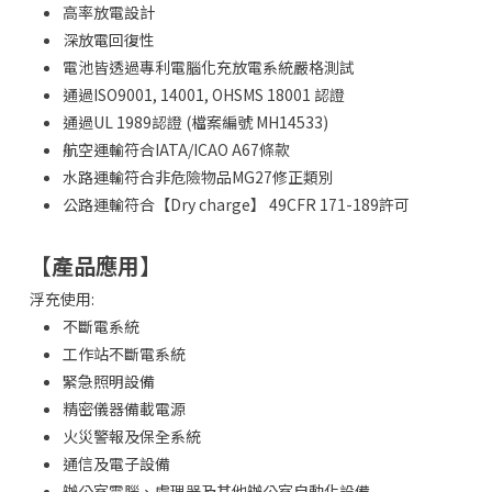
高率放電設計
深放電回復性
電池皆透過專利電腦化充放電系統嚴格測試
通過ISO9001, 14001, OHSMS 18001 認證
通過UL 1989認證 (檔案編號 MH14533)
航空運輸符合IATA/ICAO A67條款
水路運輸符合非危險物品MG27修正類別
公路運輸符合【Dry charge】 49CFR 171-189許可
【產品應用】
浮充使用:
不斷電系統
工作站不斷電系統
緊急照明設備
精密儀器備載電源
火災警報及保全系統
通信及電子設備
辦公室電腦、處理器及其他辦公室自動化設備