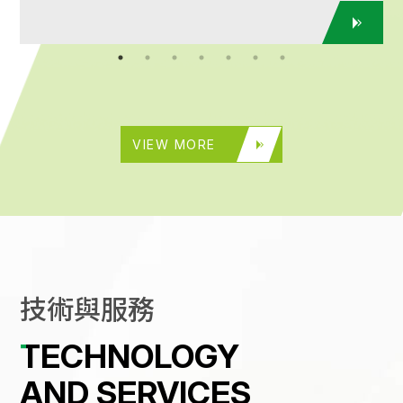
VIEW MORE
技
術
與
服
務
TECHNOLOGY
AND SERVICES