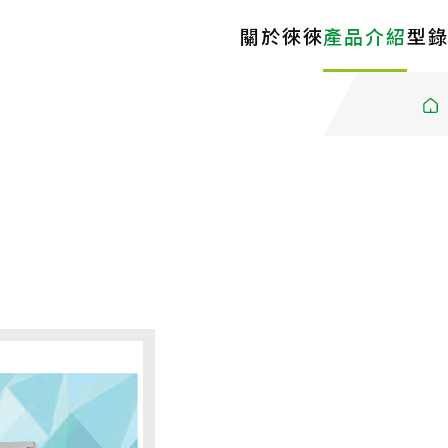
關於徠徠
產品介紹
型