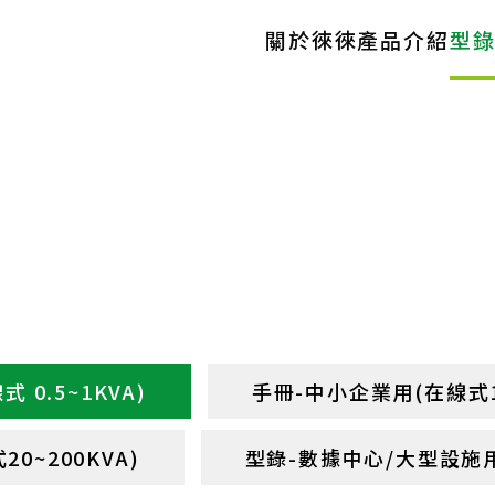
關於徠徠
產品介紹
型
 0.5~1KVA)
手冊-中小企業用(在線式1~
0~200KVA)
型錄-數據中心/大型設施用(